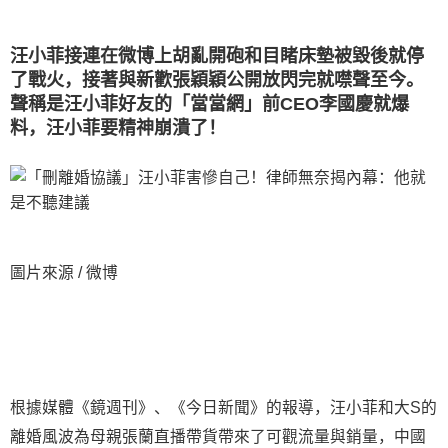
汪小菲接連在微博上胡亂開砲和目睹床墊被毀後就停
了戰火，接著與新歡張穎穎公開放閃完就噤聲至今。
聲稱是汪小菲好友的「當當網」前CEO李國慶就爆
料，汪小菲要精神崩潰了！
圖片來源 / 微博
根據媒體《鏡週刊》、《今日新聞》的報導，汪小菲和大S的
離婚風波為母親張蘭直播帶貨帶來了可觀流量與銷量，中國