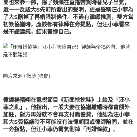
蘭也來參一腳，除了頻頻在直播帶貨時替兒子出氣，
還一一反駁大S先前所發出的聲明，更是聲稱汪小菲為
了大S刪掉了再婚限制條件。不過有律師推測，雙方當
初簽協議時，應該都有律師在旁提點，但汪小菲看來
是不聽建議，結果害慘自己。
圖片來源 / 微博 (張蘭)
律師楊晴翔在電視節目《新聞挖挖哇》上談及「汪小
菲之亂」，他指出，一般夫妻在協議離婚時都會額外
加註，對方再婚就不會再支付贍養費，他認為汪小菲
和大S簽協議時不可能沒有法律顧問或律師陪同，並在
一旁指點，但汪小菲仍霸氣刪掉「再婚條款」。