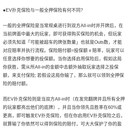
●EV扑克保险与一般全押保险有何不同？
一般的全押保险是当常规桌进行到双方All-in时并开牌后，在
当前牌面中最大的玩家，即可获得购买保险的机会，但玩家
必须先知道「可能被超车的牌张数量」也就是Outs数，才能
对应赔率并执行流程。保险赔付额=投保额 x 赔率，玩家可以
任意选择你想要的投保额。当你选择启用保险后，假如这局
你获胜，需从所All-in的金额中去额外抽取玩家选择之投保
额，来支付保险; 若假设这局你输了，那么就可以领到全押保
险的赔付额。
而EV扑克保险则是当双方All-in时（在发完翻牌并且所有全押
的玩家都亮出他们的底牌），并且当你领先且胜率在60%或
更高，即可触发EV扑克保险，但在你启用EV扑克保险之后，
就算输了你依然可以得到保险的赔付，可大大保护了你的盈