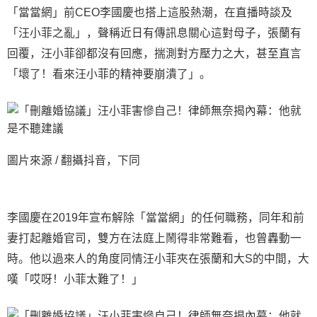
「當當網」前CEO李國慶也搭上這股熱潮，在直播時談及
「汪小菲之亂」，聲稱近日有傳訊息關心這對母子，張蘭有
回覆，汪小菲卻都沒有回應，揣測對方壓力之大，甚至直言
「壞了！看來汪小菲的精神要崩潰了」。
圖片來源 / 翻攝抖音，下同
李國慶在2019年宣布解除「當當網」的任何職務，同年和前
妻打起離婚官司，雙方在法庭上鬧得非常難看，也曾轟動一
時。他以過來人的角度同情汪小菲夾在張蘭和大S的中間，大
嘆「哎呀！小菲太難了！」