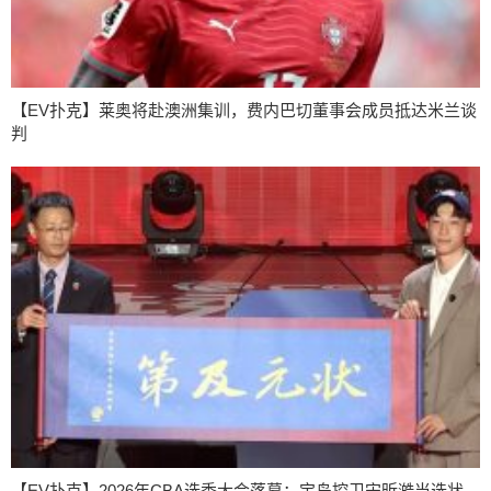
【EV扑克】莱奥将赴澳洲集训，费内巴切董事会成员抵达米兰谈
判
【EV扑克】2026年CBA选秀大会落幕：宝岛控卫宋昕澔当选状