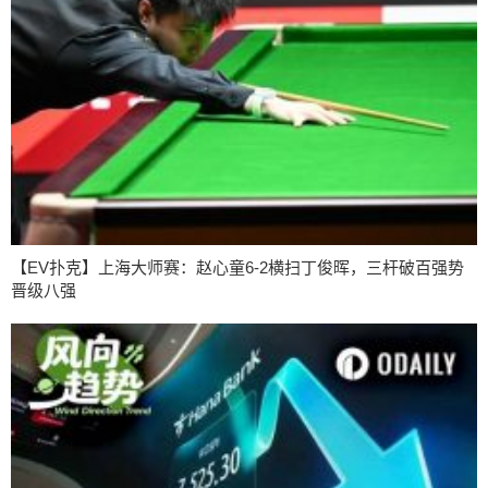
【EV扑克】上海大师赛：赵心童6-2横扫丁俊晖，三杆破百强势
晋级八强