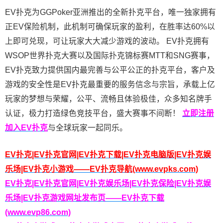
EV扑克为GGPoker亚洲推出的全新扑克平台，唯一独家拥有
正EV保险机制，此机制可确保玩家的盈利，在胜率达60%以
上即可兑现，可让玩家大大减少游戏的波动。 EV扑克拥有
WSOP世界扑克大赛以及国际扑克锦标赛MTT和SNG赛事，
EV扑克致力提供国内最完善与公平公正的扑克平台，客户及
游戏的安全性是EV扑克最重要的服务信念与宗旨，承载上亿
玩家的梦想与荣耀，公平、流畅且体验极佳，众多知名牌手
认证，极力打造绿色竞技平台，盛大赛事不间断！
立即注册
加入EV扑克
与全球玩家一起同乐。
EV扑克|EV扑克官网|EV扑克下载|EV扑克电脑版|EV扑克娱
乐场|EV扑克小游戏——EV扑克导航(www.evpks.com)
EV扑克|EV扑克官网|EV扑克娱乐场|EV扑克保险|EV扑克娱
乐场|EV扑克游戏网址发布页——EV扑克下载
(www.evp86.com)