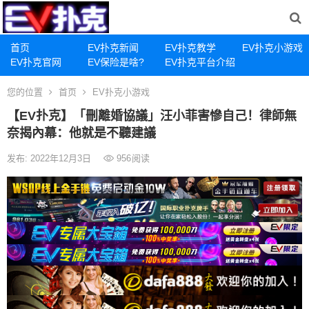
首页
EV扑克新闻
EV扑克教学
EV扑克小游戏
EV扑克官网
EV保险是啥?
EV扑克平台介绍
您的位置
首页
EV扑克小游戏
【EV扑克】「刪離婚協議」汪小菲害慘自己！律師無
奈揭內幕：他就是不聽建議
发布: 2022年12月3日
956
阅读