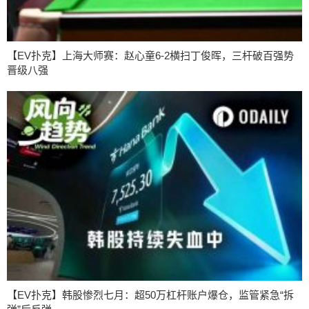
【EV扑克】上海大师赛：赵心童6-2横扫丁俊晖，三杆破百强势
晋级八强
【EV扑克】韩股惨烈七月：超50万杠杆账户爆仓，监管紧急“拆