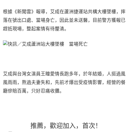
根據《新聞雲》報導，艾成在蘆洲捷運站共構大樓墜樓，摔
落在號出口處、當場身亡，因此並未送醫，目前警方獲報已
趕抵現場，整起案情有待釐清。
艾成與台灣女演員王瞳愛情長跑多年，於年結婚，人挺過風
風雨雨，熬過夫妻失和，先前才爆出受疫情影響，經營的餐
廳慘賠百萬，只好忍痛收攤。
推薦，歡迎加入
，首次
！