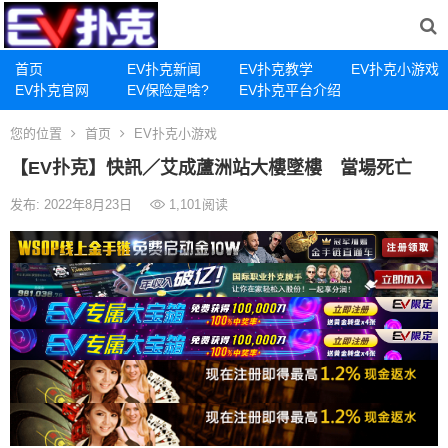
首页
EV扑克新闻
EV扑克教学
EV扑克小游戏
EV扑克官网
EV保险是啥?
EV扑克平台介绍
您的位置
首页
EV扑克小游戏
【EV扑克】快訊／艾成蘆洲站大樓墜樓 當場死亡
发布: 2022年8月23日
1,101
阅读