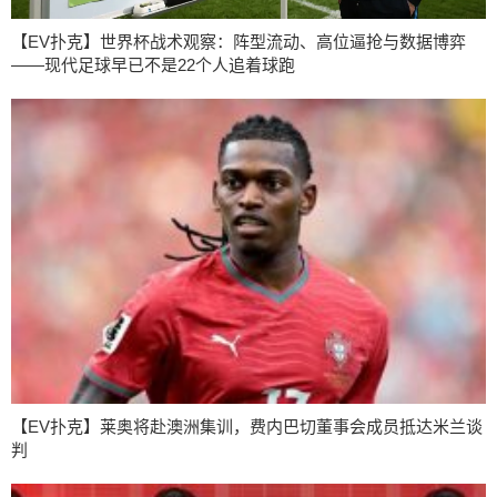
【EV扑克】世界杯战术观察：阵型流动、高位逼抢与数据博弈
——现代足球早已不是22个人追着球跑
【EV扑克】莱奥将赴澳洲集训，费内巴切董事会成员抵达米兰谈
判