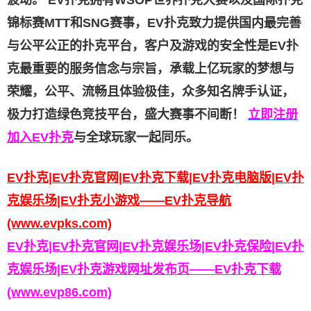
锦标赛MTT和SNG赛事，EV扑克致力提供国内最完善
与公平公正的扑克平台，客户及游戏的安全性是EV扑
克最重要的服务信念与宗旨，承载上亿玩家的梦想与
荣耀，公平、流畅且体验极佳，众多知名牌手认证，
极力打造绿色竞技平台，盛大赛事不间断！
立即注册
加入EV扑克
与全球玩家一起同乐。
EV扑克|EV扑克官网
|EV扑克
下载
|EV扑克
电脑版|EV扑
克娱乐场|EV扑克小游戏——
EV扑克导航
(www.evpks.com)
EV扑克|EV扑克官网|EV扑克娱乐场|EV扑克保险
|
EV扑
克娱乐场
|
EV扑克游戏网址发布页——EV扑克
下载
(www.evp86.com)