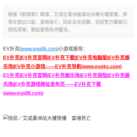
根據《新聞雲》報導，艾成在蘆洲捷運站共構大樓墜樓，摔
落在號出口處、當場身亡，因此並未送醫，目前警方獲報已
趕抵現場，整起案情有待釐清。
EV扑克(
www.evp86.com
)小游戏报导：
EV扑克|EV扑克官网
|EV扑克
下载
|EV扑克
电脑版|EV扑克娱
乐场|EV扑克小游戏——
EV扑克导航
(www.evpks.com)
EV扑克|EV扑克官网|EV扑克娱乐场|EV扑克保险
|
EV扑克娱
乐场
|
EV扑克游戏网址发布页——EV扑克
下载
(www.evp86.com)