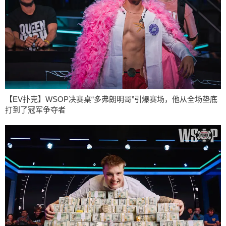
【EV扑克】WSOP决赛桌“多弗朗明哥”引爆赛场，他从全场垫底
打到了冠军争夺者