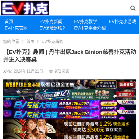
首页
EV扑克新闻
EV扑克教学
EV扑克小游戏
EV扑克官网
EV保险是啥?
EV扑克平台介绍
您的位置
首页
EV扑克新闻
【EV扑克】趣闻 | 丹牛出席Jack Binion慈善扑克活动
并进入决赛桌
发布: 2024年11月21日
972
阅读