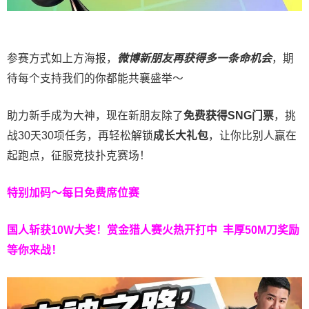
参赛方式如上方海报，
微博新朋友再获得多一条命机会
，期
待每个支持我们的你都能共襄盛举～
助力新手成为大神，现在新朋友除了
免费获得SNG门票
，挑
战30天30项任务，再轻松解锁
成长大礼包
，让你比别人赢在
起跑点，征服竞技扑克赛场！
特别加码～每日免费席位赛
国人斩获
10W
大奖！
赏金猎人赛火热开打中 丰厚50M刀奖励
等你来战！