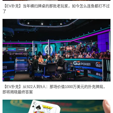
【EV扑克】当年横扫牌桌的那批老玩家，如今怎么连鱼都打不过
了
【EV扑克】从922人到9人：那场价值1000万美元的扑克牌局，
即将揭晓最终答案