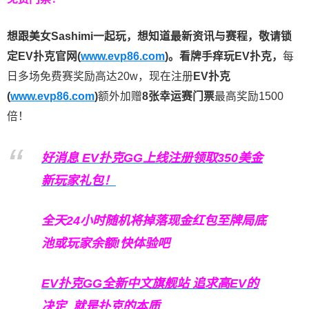
想跟美女Sashimi一起玩，
想知道最新资讯与赛程，
敬请锁
定EV扑克官网(
www.evp86.com
)。
看牌手痒玩EV扑克，
每
日多场免费赛奖励高达20w，现在注册
EV扑克
(
www.evp86.com
)
额外加赠
8张幸运赛门票
最高奖励1500
倍！
好消息 EV扑克GG上线注册领取350美金
新玩家礼包！
全天24小时随机将掉落现金红包至牌局底
池或玩家余额!快体验吧
EV扑克GG
全新中文旗舰站
追求高EV
的
决定
就是扑克的本质