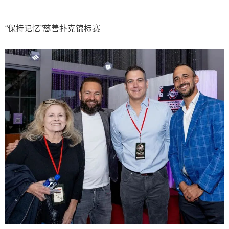
“保持记忆”慈善扑克锦标赛