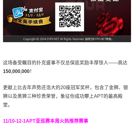
这场备受瞩目的扑克盛事不仅总保底奖励丰厚惊人——高达
150,000,000
！
更献上比去年声势还浩大的20座冠军奖杯，包含了金狮、银
狮以及黑狮三种珍贵荣誉，象征你成功攀上APT的最高殿
堂。
11/10-12-1
APT亚巡赛
本周火热推荐赛事