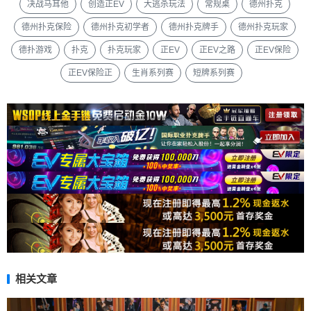
决战马耳他
创造正EV
大逃杀玩法
常规桌
德州扑克
德州扑克保险
德州扑克初学者
德州扑克牌手
德州扑克玩家
德扑游戏
扑克
扑克玩家
正EV
正EV之路
正EV保险
正EV保险正
生肖系列赛
短牌系列赛
相关文章