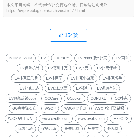
本文来自网络，不代表EV扑克博客立场，转载请注明出处：
https://evpukeblog.com/archives/57177.html
154
赞
Battle of Malta
EV
EVPoker
EVPoker德州扑克
EV保险
EV保险机制
EV德州扑克
EV扑克
EV扑克保险
EV扑克娱乐场
EV扑克室
EV扑克小游戏
EV扑克牌手
EV扑克玩家
EV疯狂送票
EV福利
EV邀请有礼
EV顶级反馈60%
GGCare
GGpoker
GGPUKE
GG扑克
GG春季狂欢赛
WSOP
WSOP金手链
WSOP金手链战报
WSOP高手过招
www.evp66.com
www.evpks.com
三亚CPG
优惠活动
促销活动
免费比赛
免费赛
冬巡赛