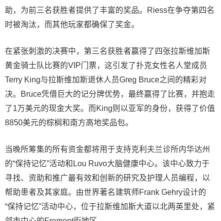
助，为前三名获胜者提供了丰富的奖品。Riess在争夺第四名
时被淘汰，而其他玩家都确保了奖金。
在紧张刺激的决赛中，第三名获胜者赢得了四张拉斯维加斯
黄金骑士队比赛的VIP门票，这引发了扑克女性名人堂成员
Terry King与拉斯维加斯退休人员Greg Bruce之间的精彩对
决。Bruce凭借巨大的记分牌优势，最终赢得了比赛，并抱走
了1万美元的现金大奖。而King则以亚军的身份，获得了价值
8850美元的棕榈和南方高地奖品包。
当晚所筹集的所有资金都将用于支持克利夫兰诊所内华达州
的“保持记忆”活动和Lou Ruvo大脑健康中心。该中心致力于
寻找、资助和推广最有效和创新的研究及护理人员编程，以
帮助患者及其家庭。由世界著名建筑师Frank Gehry设计的
“保持记忆”活动中心，位于拉斯维加斯大道以北两英里处，紧
邻市中心的Fremont街地区。