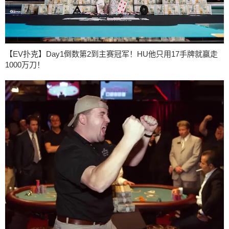
【EV扑克】Day1倒数第2到主赛冠军！HU他只用17手牌就赢走
1000万刀！