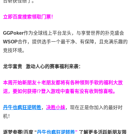
台斩获佳绩了。
立即百度搜索领取门票！
GGPoker
作为全球线上平台龙头，与享誉世界的扑克盛会
WSOP
合作，提供选手一个最干净、有保障，且充满乐趣的
竞技环境。
龙华富贵 激动人心的赛事福利来袭：
本周开始新朋友＋老朋友都将有各种领到手软的福利大放
送，要如何获得!?登入游戏中查看有没有收到惊喜啦。
丹牛也疯狂逆转胜
，
决胜小妹
，现在正是你加入的最好时
机！
逐梦参赛!百度 “
丹牛也疯狂逆转胜
”
了解更多
活跃新朋友限