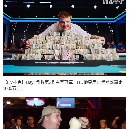
【EV扑克】Day1倒数第2到主赛冠军！HU他只用17手牌就赢走
1000万刀！