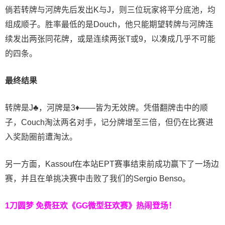
倘若转牌与河牌先后发出K与J，则三位玩家将平分底池，均
组成顺子。胜率最低的是Douch，他只能期望转牌与河牌连
续发出两张同花牌，或是连续两张T或9，以凑成几乎不可能
的四条。
最终结果
转牌是J♣，河牌是3♦——皆为无效牌。凭借翻牌击中的顺
子，Couch淘汰两名对手，记分牌增至三倍，但仍在比赛进
入奖励圈前遭淘汰。
另一方面，Kassouf在本站EPT赛事结束前成功赢下了一场边
赛，并且在单挑决赛中击败了我们的Sergio Benso。
1刀圆梦 免费狂欢
《GG微型狂欢赛》热闹登场！