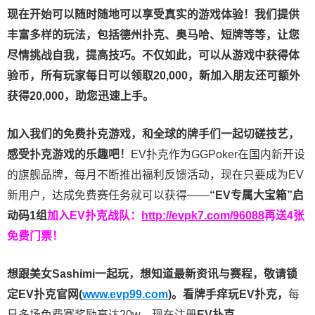
现在开始可以随时随地可以享受真实的游戏体验！我们提供
丰富多样的玩法，包括德州扑克、奥马哈、短牌等等，让您
尽情挑战自我，提高技巧。不仅如此，
可以从游戏中获得体
验币，所有玩家每日可以领取20,000，新加入朋友还可额外
获得20,000，助您迅速上手。
加入我们的免费扑克游戏，和全球的牌手们一起切磋技艺，
感受扑克游戏的乐趣吧！
EV扑克作为GGPoker在国内新开设
的旗舰品牌，每月不断推出福利反馈活动，现在只要成为EV
新用户，达成免费赛任务就可以获得——
“EV专属大宝箱”启
动码1组
加入EV扑克战队：
http://evpk7.com/96088
再送4张
免费门票！
想跟美女Sashimi一起玩，
想知道最新资讯与赛程，
敬请锁
定EV扑克官网(
www.evp99.com
)。
看牌手痒玩EV扑克，
每
日多场免费赛奖励高达20w，现在注册
EV扑克