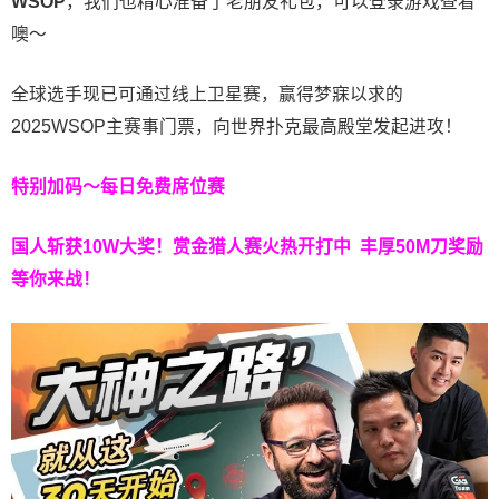
WSOP
，我们也精心准备了老朋友礼包，可以登录游戏查看
噢～
全球选手现已可通过线上卫星赛，赢得梦寐以求的
2025WSOP主赛事门票，向世界扑克最高殿堂发起进攻！
特别加码～每日免费席位赛
国人斩获
10W
大奖！
赏金猎人赛火热开打中 丰厚50M刀奖励
等你来战！