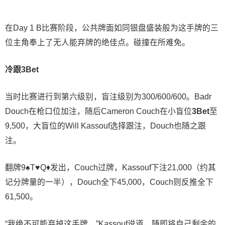
在Day 1 B比赛阶段，公共牌面如同银盘盛装般为这手牌的三
位主角奉上了无人能弃牌的绝佳点。碰撞在所难免。
冷跟3Bet
当时比赛进行到第六级别，盲注级别为300/600/600。Badr
Douch在枪口位加注，随后Cameron Couch在小盲位
3Bet
至
9,500，大盲位的Will Kassouf选择跟注，Douch也随之跟
注。
翻牌9♠T♥Q♦发出，Couch过牌，Kassouf下注21,000（约其
记分牌量的一半），Douch全下45,000，Couch则反推全下
61,500。
“我绝不可能弃掉这手牌，”Kassouf说道，随即将自己剩余的