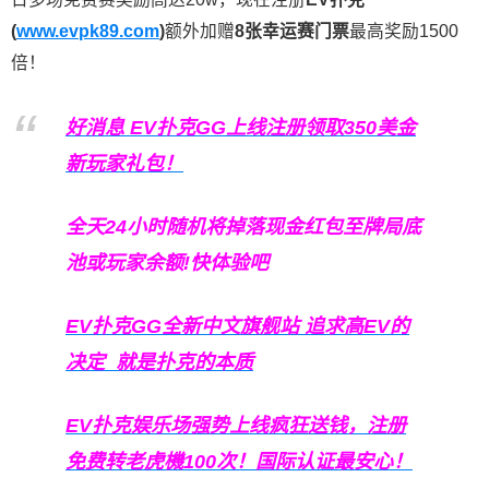
(
www.evpk89.com
)
额外加赠
8张幸运赛门票
最高奖励1500
倍！
好消息 EV扑克GG上线注册领取350美金
新玩家礼包！
全天24小时随机将掉落现金红包至牌局底
池或玩家余额!快体验吧
EV扑克GG
全新中文旗舰站
追求高EV
的
决定
就是扑克的本质
EV扑克娱乐场强势上线疯狂送钱，注册
免费转老虎機100次！国际认证最安心！