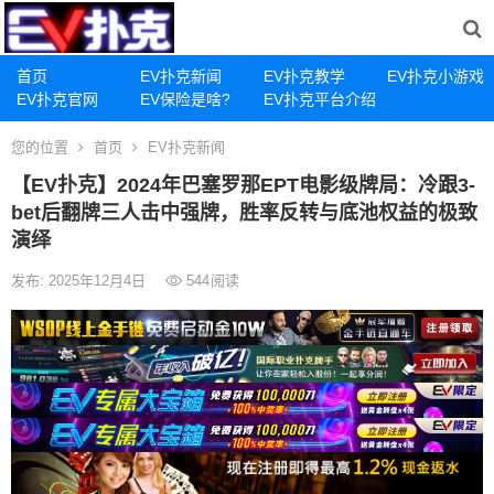
首页
EV扑克新闻
EV扑克教学
EV扑克小游戏
EV扑克官网
EV保险是啥?
EV扑克平台介绍
您的位置
首页
EV扑克新闻
【EV扑克】2024年巴塞罗那EPT电影级牌局：冷跟3-
bet后翻牌三人击中强牌，胜率反转与底池权益的极致
演绎
发布: 2025年12月4日
544
阅读