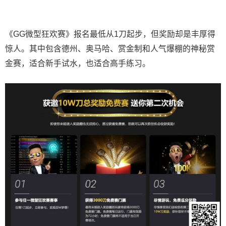
《GG微型狂欢赛》报名最低从1刀起步，但奖励却是丰厚得
惊人。其中包含德州、奥马哈、赏金制和人气爆棚的神秘赏
金赛，适合新手试水，也适合高手练习。