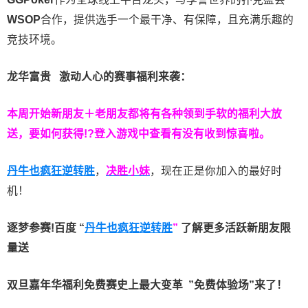
WSOP
合作，提供选手一个最干净、有保障，且充满乐趣的
竞技环境。
龙华富贵 激动人心的赛事福利来袭：
本周开始新朋友＋老朋友都将有各种领到手软的福利大放
送，要如何获得!?登入游戏中查看有没有收到惊喜啦。
丹牛也疯狂逆转胜
，
决胜小妹
，现在正是你加入的最好时
机！
逐梦参赛!百度 “
丹牛也疯狂逆转胜
”
了解更多
活跃新朋友限
量送
双旦嘉年华福利
免费赛史上最大变革
”免费体验场”来了！