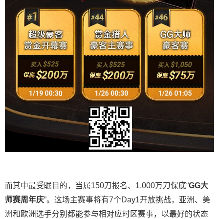
而其中最受瞩目的，当属150刀报名、1,000万刀保底“
GG
大
师赛周年庆
”。这场主赛事将有7个Day1开放挑战，亚洲、美
洲和欧洲选手分别都能参与相对应时区赛事，以最好的状态