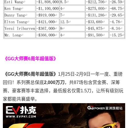
《GG大师赛6周年超值版》
《
GG
大师赛
6
周年超值版》
1月25日-2月9日一年一度、重磅
回归！系列赛总保底
2,000
万刀
，共87场包含赏金赛、深筹
赛、豪客赛等丰富选择，最低报名仅需1.5刀，让所有级别玩
家都能共襄盛举。