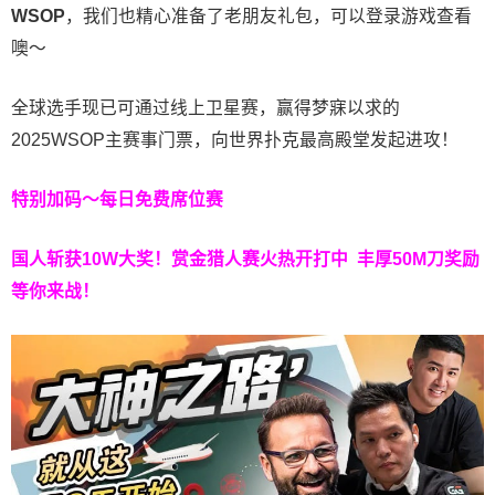
WSOP
，我们也精心准备了老朋友礼包，可以登录游戏查看
噢～
全球选手现已可通过线上卫星赛，赢得梦寐以求的
2025WSOP主赛事门票，向世界扑克最高殿堂发起进攻！
特别加码～每日免费席位赛
国人斩获
10W
大奖！
赏金猎人赛火热开打中 丰厚50M刀奖励
等你来战！