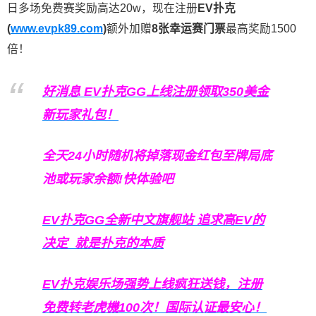
日多场免费赛奖励高达20w，现在注册
EV扑克
(
www.evpk89.com
)
额外加赠
8张幸运赛门票
最高奖励1500
倍！
好消息 EV扑克GG上线注册领取350美金
新玩家礼包！
全天24小时随机将掉落现金红包至牌局底
池或玩家余额!快体验吧
EV扑克GG
全新中文旗舰站
追求高EV
的
决定
就是扑克的本质
EV扑克娱乐场强势上线疯狂送钱，注册
免费转老虎機100次！国际认证最安心！