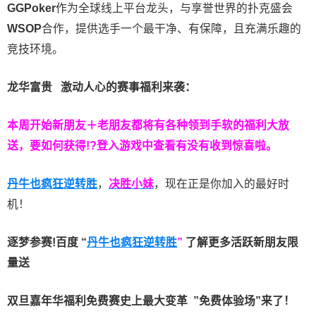
GGPoker
作为全球线上平台龙头，与享誉世界的扑克盛会
WSOP
合作，提供选手一个最干净、有保障，且充满乐趣的
竞技环境。
龙华富贵 激动人心的赛事福利来袭：
本周开始新朋友＋老朋友都将有各种领到手软的福利大放
送，要如何获得!?登入游戏中查看有没有收到惊喜啦。
丹牛也疯狂逆转胜
，
决胜小妹
，现在正是你加入的最好时
机！
逐梦参赛!百度 “
丹牛也疯狂逆转胜
”
了解更多
活跃新朋友限
量送
双旦嘉年华福利
免费赛史上最大变革
”免费体验场”来了！