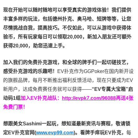
现在开始可以随时随地可以享受真实的游戏体验！我们提供
丰富多样的玩法，包括德州扑克、奥马哈、短牌等等，让您
尽情挑战自我，提高技巧。不仅如此，
可以从游戏中获得体
验币，所有玩家每日可以领取20,000，新加入朋友还可额外
获得20,000，助您迅速上手。
加入我们的免费扑克游戏，和全球的牌手们一起切磋技艺，
感受扑克游戏的乐趣吧！
EV扑克作为GGPoker在国内新开设
的旗舰品牌，每月不断推出福利反馈活动，现在只要成为EV
新用户，达成免费赛任务就可以获得——
“EV专属大宝箱”启
动码1组
加入EV扑克战队：
http://evpk7.com/96088
再送4张
免费门票！
想跟美女Sashimi一起玩，
想知道最新资讯与赛程，
敬请锁
定EV扑克官网(
www.evp99.com
)。
看牌手痒玩EV扑克，
每