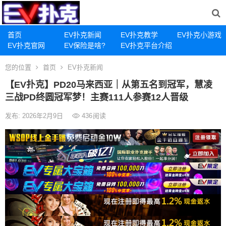
首页
EV扑克新闻
EV扑克教学
EV扑克小游戏
EV扑克官网
EV保险是啥?
EV扑克平台介绍
您的位置
首页
EV扑克新闻
【EV扑克】PD20马来西亚｜从第五名到冠军，慧凌
三战PD终圆冠军梦！主赛111人参赛12人晋级
发布: 2026年2月9日
436
阅读