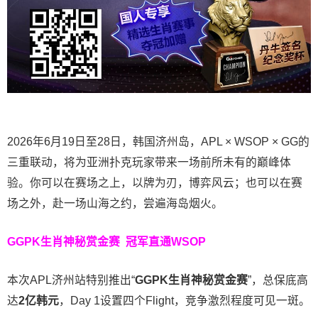
2026年6月19日至28日，韩国济州岛，APL × WSOP × GG的
三重联动，将为亚洲扑克玩家带来一场前所未有的巅峰体
验。
你可以在赛场之上，以牌为刃，博弈风云；也可以在赛
场之外，赴一场山海之约，尝遍海岛烟火。
GGPK生肖神秘赏金赛
冠军直通WSOP
本次APL济州站特别推出“
GGPK
生肖神秘赏金赛
”，总保底高
达
2
亿韩元
，Day 1设置四个Flight，竞争激烈程度可见一斑。