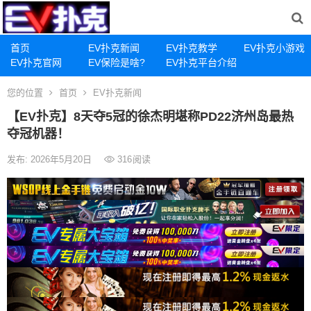
首页
EV扑克新闻
EV扑克教学
EV扑克小游戏
EV扑克官网
EV保险是啥?
EV扑克平台介绍
您的位置
首页
EV扑克新闻
【EV扑克】8天夺5冠的徐杰明堪称PD22济州岛最热
夺冠机器！
发布: 2026年5月20日
316
阅读