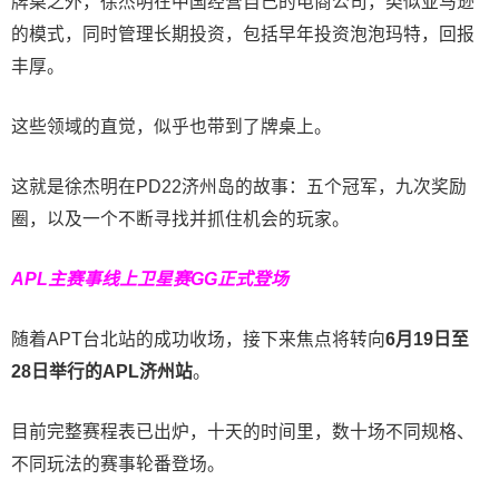
牌桌之外，徐杰明在中国经营自己的电商公司，类似亚马逊
的模式，同时管理长期投资，包括早年投资泡泡玛特，回报
丰厚。
这些领域的直觉，似乎也带到了牌桌上。
这就是徐杰明在PD22济州岛的故事：五个冠军，九次奖励
圈，以及一个不断寻找并抓住机会的玩家。
APL主赛事线上卫星赛
GG正式登场
随着APT台北站的成功收场，接下来焦点将转向
6
月
19
日至
28
日举行的
APL
济州站
。
目前完整赛程表已出炉，十天的时间里，数十场不同规格、
不同玩法的赛事轮番登场。