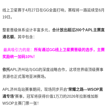
线上卫星赛于4月27日在GG全面打响，赛程将一路延续至6月
19日。
整套晋级体系设计丰富多元，
合计放出
超过200个
APL主赛直
通名额
。其中包含：
最具吸引力的是：
所有通过
GG
线上卫星赛晋级的选手，主赛
奖励统一加码
10%
！
依托
APL济州站与GG的深度战略合作，这项世界级顶级赛事
资源也正式落地亚洲赛场。
APL济州岛站赛事期间，现场同步开启“
荣耀之路
—WSOP
直
通专场
”赛事，冠军将获得价值1万刀的2026年拉斯维加斯
WSOP主赛门票一张！