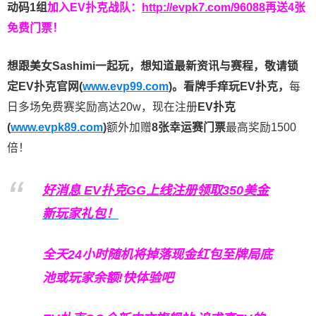
动码1组
加入EV扑克战队：
http://evpk7.com/96088
再送4张
免费门票！
想跟美女Sashimi一起玩，
想知道最新资讯与赛程，
敬请锁
定EV扑克官网(
www.evp99.com
)。
看牌手痒玩EV扑克，
每
日多场免费赛奖励高达20w，现在注册
EV扑克
(
www.evpk89.com
)
额外加赠
8张幸运赛门票
最高奖励1500
倍！
好消息 EV扑克GG上线注册领取350美金
新玩家礼包！
全天24小时随机将掉落现金红包至牌局底
池或玩家余额!快体验吧