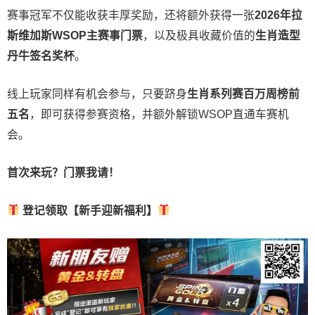
赛事冠军不仅能收获丰厚奖励，还将额外获得一张
2026
年拉
斯维加斯
WSOP
主赛事门票
，以及极具收藏价值的
生肖造型
丹牛签名奖杯
。
线上玩家同样有机会参与，只要跻身
生肖系列赛百万周榜前
五名
，即可获得参赛资格，并额外解锁WSOP直通车赛机
会。
首次来玩？门票我请！
登记领取【新手迎新福利】