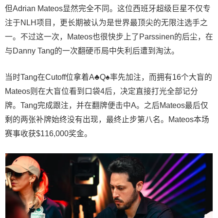
但Adrian Mateos显然完全不同。这位西班牙超级巨星不仅专
注于NLH项目，更长期被认为是世界最顶尖的无限注选手之
一。不过这一次，Mateos也很快步上了Parssinen的后尘，在
与Danny Tang的一次翻硬币局中失利后遭到淘汰。
当时Tang在Cutoff位拿着A♣Q♠率先加注，而拥有16个大盲的
Mateos则在大盲位看到口袋4后，决定直接打光全部记分
牌。Tang完成跟注，并在翻牌便击中A。之后Mateos最后仅
剩的两张补牌始终没有出现，最终止步第八名。Mateos本场
赛事收获$116,000奖金。