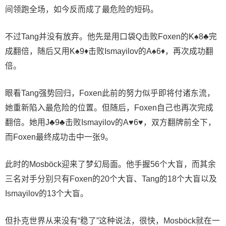
间领跑全场，如今反而成了最危险的短码。
不过Tang并没有放弃。他先是用口袋Q击败Foxen的K♠8♣完
成翻倍，随后又用K♠9♦击败Ismayilov的A♠6♦，再次成功翻
倍。
眼看Tang强势回归，Foxen此前的努力似乎即将付诸东流，
她重新陷入最危险的位置。但随后，Foxen自己也再次完成
翻倍。她用J♣9♣击败Ismayilov的A♥6♥，双方翻牌前全下，
而Foxen最终成功击中一张9。
此时的Mosböck迎来了梦幻局面。他手握56个大盲，而其余
三名对手分别只有Foxen的20个大盲、Tang的18个大盲以及
Ismayilov的13个大盲。
但扑克世界从来没有“稳了”这种说法，很快，Mosböck就在一