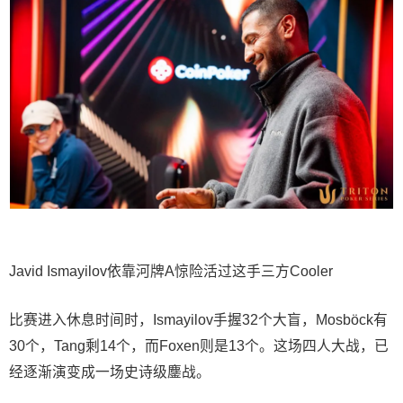
Javid Ismayilov依靠河牌A惊险活过这手三方Cooler
比赛进入休息时间时，Ismayilov手握32个大盲，Mosböck有
30个，Tang剩14个，而Foxen则是13个。这场四人大战，已
经逐渐演变成一场史诗级鏖战。