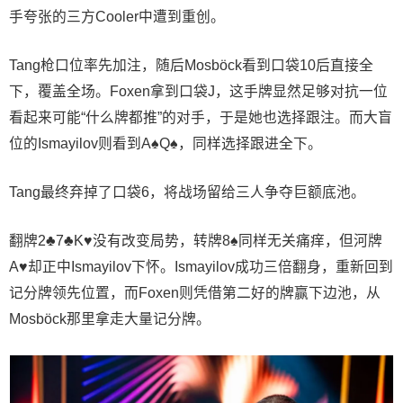
手夸张的三方Cooler中遭到重创。
Tang枪口位率先加注，随后Mosböck看到口袋10后直接全
下，覆盖全场。Foxen拿到口袋J，这手牌显然足够对抗一位
看起来可能“什么牌都推”的对手，于是她也选择跟注。而大盲
位的Ismayilov则看到A♠Q♠，同样选择跟进全下。
Tang最终弃掉了口袋6，将战场留给三人争夺巨额底池。
翻牌2♣7♣K♥没有改变局势，转牌8♠同样无关痛痒，但河牌
A♥却正中Ismayilov下怀。Ismayilov成功三倍翻身，重新回到
记分牌领先位置，而Foxen则凭借第二好的牌赢下边池，从
Mosböck那里拿走大量记分牌。