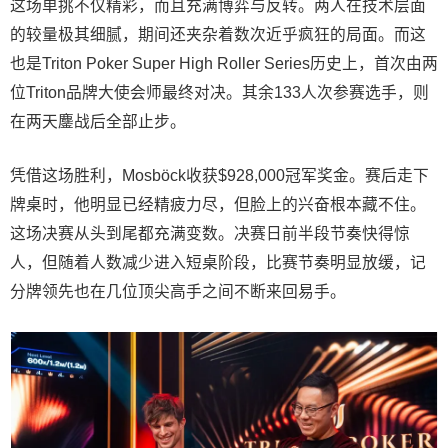
这场单挑不仅精彩，而且充满博弈与反转。两人在技术层面
的较量极其细腻，期间还夹杂着数次近乎疯狂的局面。而这
也是Triton Poker Super High Roller Series历史上，首次由两
位Triton品牌大使会师最终对决。其余133人次参赛选手，则
在两天鏖战后全部止步。
凭借这场胜利，Mosböck收获$928,000冠军奖金。赛后走下
牌桌时，他明显已经精疲力尽，但脸上的兴奋根本藏不住。
这场决赛从头到尾都充满变数。决赛日前半段节奏快得惊
人，但随着人数减少进入短桌阶段，比赛节奏明显放缓，记
分牌领先也在几位顶尖高手之间不断来回易手。