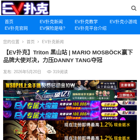
首页
EV扑克新闻
EV扑克教学
EV扑克小游戏
EV扑克官网
EV保险是啥?
EV扑克平台介绍
您的位置
首页
EV扑克新闻
【EV扑克】Triton 黑山站 | MARIO MOSBÖCK赢下
品牌大使对决，力压DANNY TANG夺冠
发布: 2026年5月20日
319
阅读