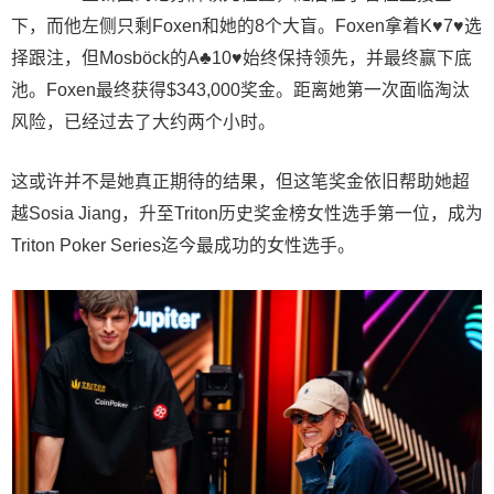
下，而他左侧只剩Foxen和她的8个大盲。Foxen拿着K♥7♥选
择跟注，但Mosböck的A♣10♥始终保持领先，并最终赢下底
池。Foxen最终获得$343,000奖金。距离她第一次面临淘汰
风险，已经过去了大约两个小时。
这或许并不是她真正期待的结果，但这笔奖金依旧帮助她超
越Sosia Jiang，升至Triton历史奖金榜女性选手第一位，成为
Triton Poker Series迄今最成功的女性选手。