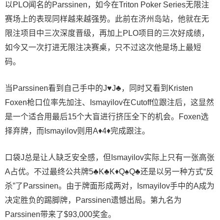
以PLO闻名的Parssinen，如今在Triton Poker Series无限注
赛场上的表现同样越来越强势。此前在济州岛站，他就在无
限注项目中三次深度晋级，再加上PLO项目的三次好成绩，
如今又一次打进无限注决赛桌，只不过这次他是场上最短
码。
当Parssinen看到自己手中的J♥J♣，同时又看到Kristen
Foxen枪口位率先加注、Ismayilov在Cutoff位跟注后，这显然
是一个适合用最后15个大盲进行挤压全下的机会。Foxen选
择弃牌，而Ismayilov则用A♦4♦完成跟注。
口袋J总是让人缺乏安全感，但Ismayilov实际上只有一张高张
A占优。不过最终公共牌5♣K♣K♦Q♠Q♣还是以另一种方式“反
杀”了Parssinen。由于牌面形成两对，Ismayilov手中的A成为
决定胜负的踢脚牌，Parssinen遗憾出局。第九名为
Parssinen带来了$93,000奖金。