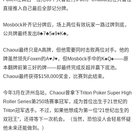
直接推入自己最后全部记分牌。
Mosböck补齐记分牌后，场上两位有效玩家一路过牌到底，
公共牌最终发出8♣7♣5♠9♦K♣。
Chaoui最终只是A高牌，但他需要同时击败两位对手。他的
牌虽然领先Foxen的A♥J♥，但Mosböck手中的K♠Q♠——原
本翻牌前第三好的牌——却最终完成反超并赢下底池。
Chaoui最终获得$158,000奖金，比赛到此结束。
今年3月在济州岛站，Chaoui曾拿下Triton Poker Super High
Roller Series第250场赛事冠军，成为首位出生于21世纪的
Triton冠军选手。不过，如果他想成为第一位“21世纪出生的
双冠王”，还得等下一次机会。（当然，恐怕没人会轻易怀疑
他未来还能做到。）