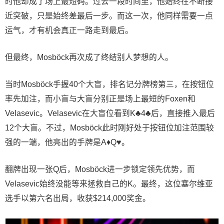
时他却成了场上最短码。过去一段时间里，他始终在不断接
近突破，只是始终差最后一步。而这一次，他同样需要一点
运气，才有机会真正一路走到最后。
但最终，Mosböck再次成了终结别人梦想的人。
当时Mosböck手握40个大盲，排名记分牌榜第三，在按钮位
率先加注，而小盲与大盲分别正是场上最短的Foxen和
Velasevic。Velasevic在大盲位看到K♣4♣后，直接推入最后
12个大盲。不过，Mosböck此时刚好处于按钮位加注范围较
强的一端，他亮出的手牌是A♦Q♥。
翻牌出现一张Q后，Mosböck进一步锁定领先优势，而
Velasevic始终没能等来拯救自己的K。最终，这位塞尔维亚
选手以第六名出局，收获$214,000奖金。