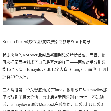
Kristen Foxen跌宕起伏的决赛桌之旅最终画下句号
状态火热的Mosböck此时重新回到记分牌榜首位。而且，他
再次把局面控制成了自己最喜欢的样子——两位对手分别只
剩15个大盲（Ismayilov）和12个大盲（Tang），而他自己则
握有40个大盲。
三人阶段第一个关键底池属于Tang。他用葫芦从Ismayilov那
里榨取到了最大价值，也让后者瞬间只剩4个大盲。不过随
后，Ismayilov又通过Mosböck完成翻倍，口袋6击败口袋3。