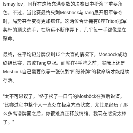
Ismayilov，同样在这场充满变数的决赛日中扮演了重要角
色。不过，当比赛最终只剩Mosböck与Tang展开冠军争夺
时，局势甚至变得更加疯狂。这两位合计拥有8座Triton冠军
奖杯的顶尖选手，在牌运不断作弄下，几乎每一手都像是在
赌命。
最终，在平均记分牌仅剩13个大盲的情况下，Mosböck成功
终结比赛，击败Tang夺冠。而就在4手牌之前，实际上还是
Mosböck自己需要依靠一张仅剩“四张补牌”的救命牌才能继续
存活。
“太不可思议了，”终于松了一口气的Mosböck在赛后说道，
“比赛过程中整个人一直处在极度亢奋状态，尤其是经历了那
么多离谱牌面之后，你很难真正释放情绪。我现在感觉太棒
了。”