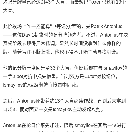
均记分牌量已经达到43个大盲，而最短码Foxen也还有19个
大盲。
此阶段场上唯一还能算“中等记分牌”的，是Patrik Antonius
——这位Day 1封袋时的记分牌领先者。不过，Antonius在决
赛桌阶段表现得异常低调，显然长时间没拿到什么像样的
牌。随着盲注不断上涨，他也不得不开始主动寻找机会。
他的记分牌一度回升至33个大盲，但随后却在与Ismayilov的
一手3-bet对抗中损失惨重。当时双方是Cutoff对按钮位，
Ismayilov的A♠2♠翻牌直接击中同花。
之后，Antonius便带着约13个大盲继续作战，直到后来拿到
口袋8，而对面又一次是Ismayilov主动发起攻势。
Antonius在枪口位率先加注，随后Ismayilov在其后一位进行