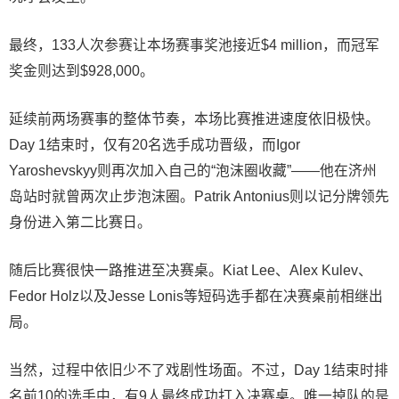
最终，133人次参赛让本场赛事奖池接近$4 million，而冠军
奖金则达到$928,000。
延续前两场赛事的整体节奏，本场比赛推进速度依旧极快。
Day 1结束时，仅有20名选手成功晋级，而Igor
Yaroshevskyy则再次加入自己的“泡沫圈收藏”——他在济州
岛站时就曾两次止步泡沫圈。Patrik Antonius则以记分牌领先
身份进入第二比赛日。
随后比赛很快一路推进至决赛桌。Kiat Lee、Alex Kulev、
Fedor Holz以及Jesse Lonis等短码选手都在决赛桌前相继出
局。
当然，过程中依旧少不了戏剧性场面。不过，Day 1结束时排
名前10的选手中，有9人最终成功打入决赛桌。唯一掉队的是