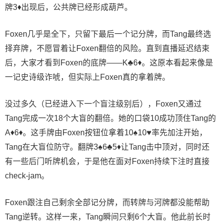
牌3♦出现后，公共牌已经形成葫芦。
Foxen几乎是全下，只留下最后一个记分牌，而Tang最终选
择弃牌，不愿冒着让Foxen翻倍的风险。直到直播延迟结束
后，大家才看到Foxen的底牌——K♣6♦。这原本看起来像是
一记史诗级诈唬，但实际上Foxen真的拿着牌。
没过多久（已经进入下一个盲注级别后），Foxen又通过
Tang完成一次18个大盲的翻倍。她的口袋10成功顶住Tang的
A♦6♦。这手牌由Foxen按钮位拿着10♠10♥率先加注开始，
Tang在大盲位防守。翻牌3♠6♣5♦让Tang击中顶对，同时还
有一些后门听牌机会，于是他在面对Foxen持续下注时直接
check-jam。
Foxen跟注自己剩余全部记分牌，而转牌与河牌都没能帮助
Tang逆转。这样一来，Tang瞬间只剩6个大盲。他此前长时