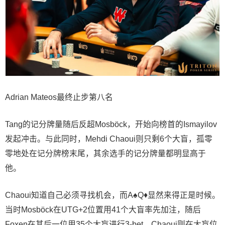
Adrian Mateos最终止步第八名
Tang的记分牌量随后反超Mosböck，开始向榜首的Ismayilov
发起冲击。与此同时，Mehdi Chaoui则只剩6个大盲，孤零
零地处在记分牌榜末尾，其余选手的记分牌量都明显高于
他。
Chaoui知道自己必须寻找机会，而A♠Q♦显然来得正是时候。
当时Mosböck在UTG+2位置用41个大盲率先加注，随后
Foxen在其后一位用35个大盲进行3-bet，Chaoui则在大盲位