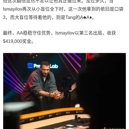
但这次翻倍显然不足以让他真正缓过来。没过多久，当
Ismayilov再次从小盲位全下时，这一次他拿到的依旧是口袋
3，而大盲位等待着他的，则是Tang的A♣A♦。
最终，AA稳稳守住优势，Ismayilov以第三名出局，收获
$419,000奖金。