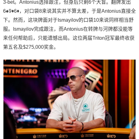
3-bet。Antonius选择跟注，但身后只剩6个大盲。翻牌发出
6♠9♦6♦，对口袋8来说其实并不算太差，于是Antonius直接全
下。然而，这块牌面对于Ismayilov的口袋10来说同样相当舒
服。Ismayilov完成跟注，而Antonius在转牌与河牌都没能等
来任何帮助后，只能遗憾出局。这位两届Triton冠军最终收获
第五名及$275,000奖金。