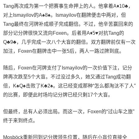
Tang再次成为第一个把赛事生命押上的人。他拿着A♦10♣，
对上Ismayilov的A♠8♠。Ismayilov在翻牌便击中两对，但
Tang最终在河牌补成顺子完成翻倍。不过，他辛苦赢回来的
部分记分牌很快又流向Foxen。后者用A♦5♥对抗Tang的
Q♣9♣，几乎完成一次八个大盲的翻倍。双方翻牌前仅有一次
加注，Foxen在翻牌击中一张5后，两人一路过牌到底。
随后，Foxen在河牌支付了Ismayilov的一次价值下注，记分
牌再次跌至5个大盲。不过没过多久，她又通过Tang成功翻
倍，K♠Q♠击败了K♣2♠。这已经变成那种“怎么都淘汰不了人”
的比赛，即便此时场均记分牌已经只剩17个大盲。
但最终，总有人必须出局。而这一次，Foxen的“过山车之旅”
终于来到终点。
Mosböck重新回到记分牌领先位置，随后在小盲位直接全