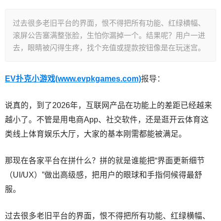
过去很多老旧平台的界面，恨不得把所有功能、红绿横幅、
滚屏公告塞满整张脸，生怕你漏掉一个。结果呢？用户一进
去，眼睛被闪得生疼，找个充值或提款按钮像是在玩迷宫。
EV扑克小游戏(www.evpkgames.com)
报导：
说真的，到了2026年，互联网产品在功能上的差距已经越来
越小了。不管是用电商App、社交软件，还是逛开云体育这
类线上体育娱乐大厅，大家的基本刚需都能被满足。
那现在各家平台在拼什么？拼的就是谁能把“界面更新细节
（UI/UX）”做出高级感，把用户的眼球和手指伺候得最舒
服。
过去很多老旧平台的界面，恨不得把所有功能、红绿横幅、