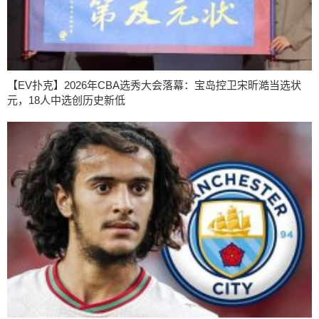
【EV扑克】2026年CBA选秀大会落幕：宝岛控卫宋昕澔当选状
元，18人中选创历史新低