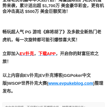
势来袭，累计送出超 $1,700万 美金豪华彩金，更有机
会冲击高达 $500万 美金巨额奖池！
畅玩超人气 PG 游戏《麻将胡了》及多款全新热门老
虎机，每一次旋转都可能引爆惊喜大奖！
立即加入
EV扑克
，
下载APP
，开启你的财富狂欢之
旅！
以上内容由EV扑克|EV扑克博客|GGPoker中文
版|WSOP世界扑克大赛(
www.evpukeblog.com
)整理
发布。