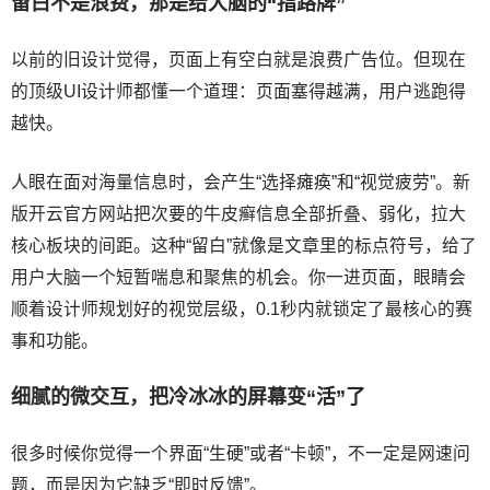
留白不是浪费，那是给大脑的“指路牌”
以前的旧设计觉得，页面上有空白就是浪费广告位。但现在
的顶级UI设计师都懂一个道理：页面塞得越满，用户逃跑得
越快。
人眼在面对海量信息时，会产生“选择瘫痪”和“视觉疲劳”。新
版开云官方网站把次要的牛皮癣信息全部折叠、弱化，拉大
核心板块的间距。这种“留白”就像是文章里的标点符号，给了
用户大脑一个短暂喘息和聚焦的机会。你一进页面，眼睛会
顺着设计师规划好的视觉层级，0.1秒内就锁定了最核心的赛
事和功能。
细腻的微交互，把冷冰冰的屏幕变“活”了
很多时候你觉得一个界面“生硬”或者“卡顿”，不一定是网速问
题，而是因为它缺乏“即时反馈”。