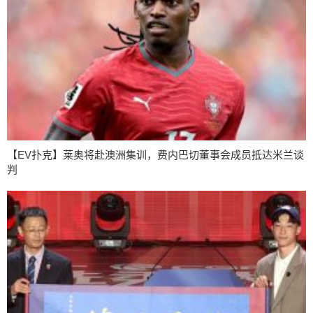
【EV扑克】莱奥将赴澳洲集训，费内巴切董事会成员抵达米兰谈
判