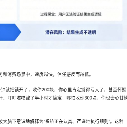
务和消费场景中，速度越快，信任感反而越低。
钟就把锁开了，收你200块，你心里肯定觉得亏大了，甚至怀疑
汗、叮叮噹噹敲了半小时才搞定，哪怕收你300块，你也会心甘
被大脑下意识地解释为“系统正在认真、严谨地执行规则”。这种