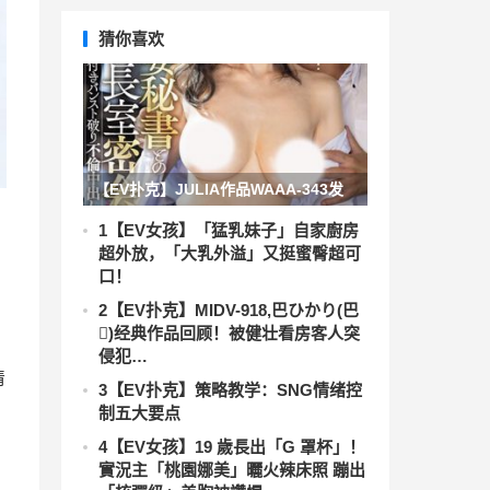
猜你喜欢
【EV扑克】JULIA作品WAAA-343发
布！为偿还债务！人妻秘书沦为只能顺
1
【EV女孩】「猛乳妹子」自家廚房
超外放，「大乳外溢」又挺蜜臀超可
从社长专属性奴，不伦中出性交到坏掉
口！
2
【EV扑克】MIDV-918,巴ひかり(巴
𪸩)经典作品回顾！被健壮看房客人突
侵犯…
情
3
【EV扑克】策略教学：SNG情绪控
制五大要点
4
【EV女孩】19 歲長出「G 罩杯」！
實況主「桃園娜美」曬火辣床照 蹦出