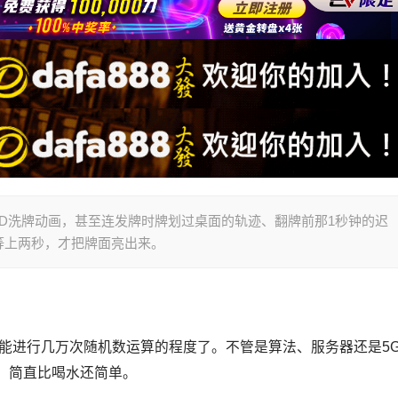
D洗牌动画，甚至连发牌时牌划过桌面的轨迹、翻牌前那1秒钟的迟
等上两秒，才把牌面亮出来。
钟能进行几万次随机数运算的程度了。不管是算法、服务器还是5
，简直比喝水还简单。