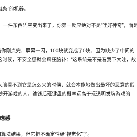
链条”的机器。
，一件东西凭空变出来了，你第一反应绝对不是“哇好神奇”，而
是你刚点完，屏幕一闪，100块就变成了0块。因为缺少了中间的
 这时候，不安全感就会疯狂脑补：“这系统是不是看我下大注，故
当大脑看不到它是怎么来的时候，就会本能地做出最坏的恶意的假
秒开游戏的人，输钱后砸键盘的概率远高于玩透明发牌游戏的
虑感
何算法结果，但它把不确定性给“视觉化”了。