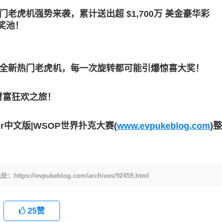
虎机强势来袭，累计送出超 $1,700万 美金豪华彩
额奖池！
多款全新热门老虎机，每一次旋转都可能引爆惊喜大奖！
财富狂欢之旅！
er中文版|WSOP世界扑克大赛(
www.evpukeblog.com
)整
evpukeblog.com/archives/92459.html
25
赞