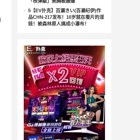
「核彈級」美胸被讚爆
5
【EV扑克】百瀬きい(百濑纪伊)作
品CHN-217发布！10岁就在看片的淫
点
娃！被森林原人搞成小瀑布！
，