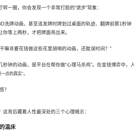
转一圈，你会发现一个非常打脸的“退步”现象：
3D洗牌动画，甚至连发牌时牌划过桌面的轨迹、翻牌前那1秒钟
让你等上两秒，才把牌面亮出来。
干嘛非要花钱做这些花里胡哨的动画，还耽误时间？”
几秒钟的动画，是平台在帮你做“心理马杀鸡”。在金钱博弈中，
慢一点的真实”。
？这背后藏着人性最深处的三个心理暗示：
疑的温床