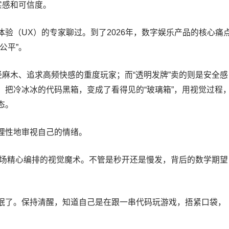
实感和可信度。
验（UX）的专家聊过。到了2026年，数字娱乐产品的核心痛
公平”。
经麻木、追求高频快感的重度玩家；而“透明发牌”卖的则是安全感
，把冷冰冰的代码黑箱，变成了看得见的“玻璃箱”，用视觉过程
态。
理性地审视自己的情绪。
是一场精心编排的视觉魔术。不管是秒开还是慢发，背后的数学期望
眠了。保持清醒，知道自己是在跟一串代码玩游戏，捂紧口袋，