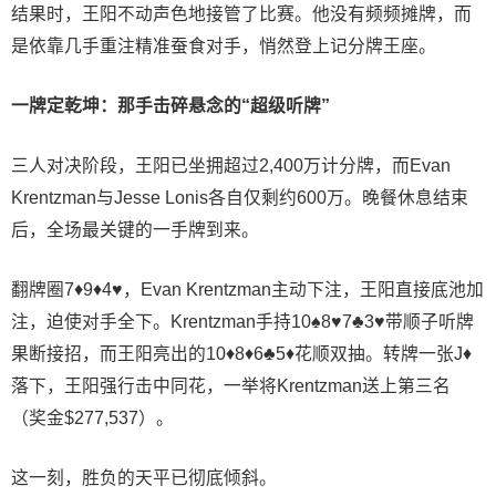
结果时，王阳不动声色地接管了比赛。他没有频频摊牌，而
是依靠几手重注精准蚕食对手，悄然登上记分牌王座。
一牌定乾坤：那手击碎悬念的“超级
听牌
”
三人对决阶段，王阳已坐拥超过2,400万计分牌，而Evan
Krentzman与Jesse Lonis各自仅剩约600万。晚餐休息结束
后，全场最关键的一手牌到来。
翻牌圈7♦️9♦️4♥️，Evan Krentzman主动下注，王阳直接底池加
注，迫使对手全下。Krentzman手持10♠️8♥️7♣️3♥️带顺子听牌
果断接招，而王阳亮出的10♦️8♦️6♣️5♦️花顺双抽。转牌一张J♦
落下，王阳强行击中同花，一举将Krentzman送上第三名
（奖金$277,537）。
这一刻，胜负的天平已彻底倾斜。