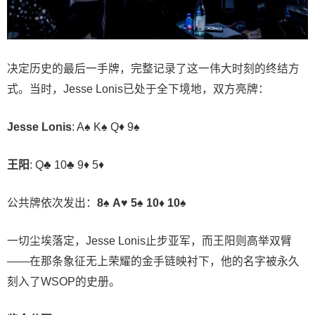
决定历史的最后一手牌，完整记录了这一伟大时刻的终结方
式。当时，Jesse Lonis已处于全下境地，双方亮牌：
Jesse Lonis
: A♠ K♠ Q♦ 9♠
王阳
: Q♣ 10♣ 9♦ 5♦
公共牌依次发出：
8♠ A♥ 5♠ 10♦ 10♠
一切尘埃落定，Jesse Lonis止步亚军，而王阳则高举双臂
——在那条象征无上荣耀的金手链映衬下，他的名字被永久
刻入了WSOP的史册。