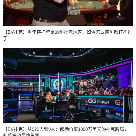
【EV扑克】当年横扫牌桌的那批老玩家，如今怎么连鱼都打不过
了
【EV扑克】从922人到9人：那场价值1000万美元的扑克牌局，
即将揭晓最终答案