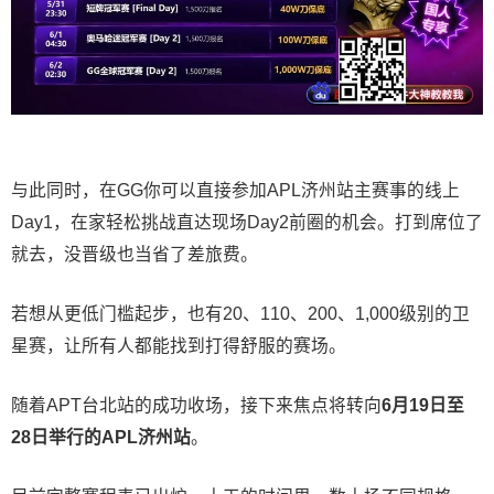
与此同时，在GG你可以直接参加APL济州站主赛事的线上
Day1，在家轻松挑战直达现场Day2前圈的机会。打到席位了
就去，没晋级也当省了差旅费。
若想从更低门槛起步，也有20、110、200、1,000级别的卫
星赛，让所有人都能找到打得舒服的赛场。
随着APT台北站的成功收场，接下来焦点将转向
6
月
19
日至
28
日举行的
APL
济州站
。