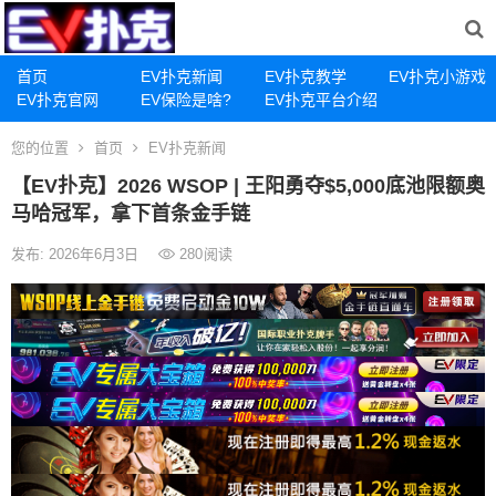
首页
EV扑克新闻
EV扑克教学
EV扑克小游戏
EV扑克官网
EV保险是啥?
EV扑克平台介绍
您的位置
首页
EV扑克新闻
【EV扑克】2026 WSOP | 王阳勇夺$5,000底池限额奥
马哈冠军，拿下首条金手链
发布: 2026年6月3日
280
阅读