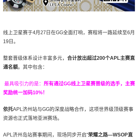
线上卫星赛于4月27日在GG全面打响，赛程将一路延续至6月
19日。
整套晋级体系设计丰富多元，
合计放出
超过200个
APL主赛直
通名额
。其中包含：
最具吸引力的是：
所有通过
GG
线上卫星赛晋级的选手，主赛
奖励统一加码
10%
！
依托
APL济州站与GG的深度战略合作，这项世界级顶级赛事
资源也正式落地亚洲赛场。
APL济州岛站赛事期间，现场同步开启“
荣耀之路
—WSOP
直