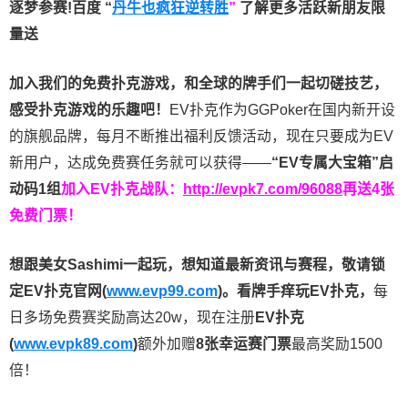
逐梦参赛!百度 “
丹牛也疯狂逆转胜
”
了解更多
活跃新朋友限
量送
加入我们的免费扑克游戏，和全球的牌手们一起切磋技艺，
感受扑克游戏的乐趣吧！
EV扑克作为GGPoker在国内新开设
的旗舰品牌，每月不断推出福利反馈活动，现在只要成为EV
新用户，达成免费赛任务就可以获得——
“EV专属大宝箱”启
动码1组
加入EV扑克战队：
http://evpk7.com/96088
再送4张
免费门票！
想跟美女Sashimi一起玩，
想知道最新资讯与赛程，
敬请锁
定EV扑克官网(
www.evp99.com
)。
看牌手痒玩EV扑克，
每
日多场免费赛奖励高达20w，现在注册
EV扑克
(
www.evpk89.com
)
额外加赠
8张幸运赛门票
最高奖励1500
倍！