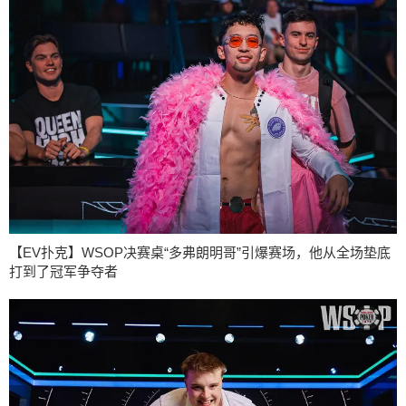
【EV扑克】WSOP决赛桌“多弗朗明哥”引爆赛场，他从全场垫底
打到了冠军争夺者