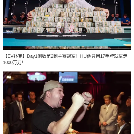
【EV扑克】Day1倒数第2到主赛冠军！HU他只用17手牌就赢走
1000万刀！