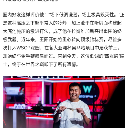
圈内好友这样评价他：“场下低调谦逊，场上极具毁灭性。”正
是这种高压之下超乎常人的冷静，加上敢于在听牌面构建超
大底池施压的激进打法，成了他在拉斯维加斯突出重围的终
极武器。近年来，王阳开始将重心转向顶级锦标赛，尽管多
次打入WSOP深圈、在各大亚洲杯奥马哈项目中屡获前三，
却始终与金手链擦肩而过。直到今天，这位低调的“四张牌”隐
士，终于在世界之巅卸下了所有遗憾。