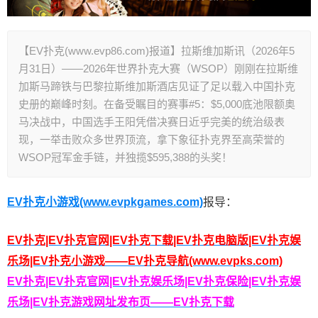
【EV扑克(www.evp86.com)报道】拉斯维加斯讯（2026年5
月31日）——2026年世界扑克大赛（WSOP）刚刚在拉斯维
加斯马蹄铁与巴黎拉斯维加斯酒店见证了足以载入中国扑克
史册的巅峰时刻。在备受瞩目的赛事#5：$5,000底池限额奥
马决战中，中国选手王阳凭借决赛日近乎完美的统治级表
现，一举击败众多世界顶流，拿下象征扑克界至高荣誉的
WSOP冠军金手链，并独揽$595,388的头奖！
EV扑克小游戏(www.evpkgames.com)
报导：
EV扑克|EV扑克官网|EV扑克下载|EV扑克电脑版|EV扑克娱
乐场|EV扑克小游戏——EV扑克导航(www.evpks.com)
EV扑克|EV扑克官网|EV扑克娱乐场|EV扑克保险|EV扑克娱
乐场|EV扑克游戏网址发布页——EV扑克下载