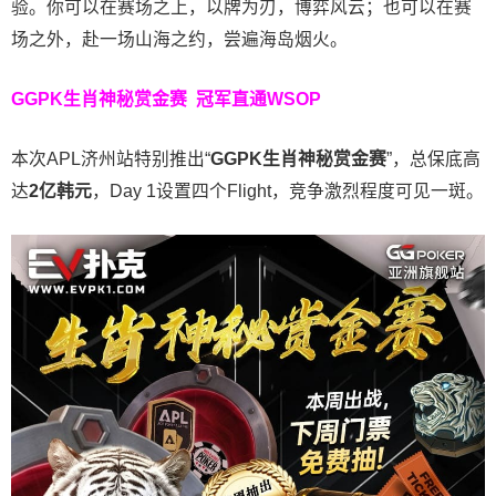
验。
你可以在赛场之上，以牌为刃，博弈风云；也可以在赛
场之外，赴一场山海之约，尝遍海岛烟火。
GGPK生肖神秘赏金赛
冠军直通WSOP
本次APL济州站特别推出“
GGPK
生肖神秘赏金赛
”，总保底高
达
2
亿韩元
，Day 1设置四个Flight，竞争激烈程度可见一斑。