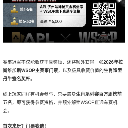
赛事冠军不仅能收获丰厚奖励，还将额外获得一张
2026
年拉
斯维加斯
WSOP
主赛事门票
，以及极具收藏价值的
生肖造型
丹牛签名奖杯
。
线上玩家同样有机会参与，只要跻身
生肖系列赛百万周榜前
五名
，即可获得参赛资格，并额外解锁WSOP直通车赛机
会。
首次来玩？门票我请！