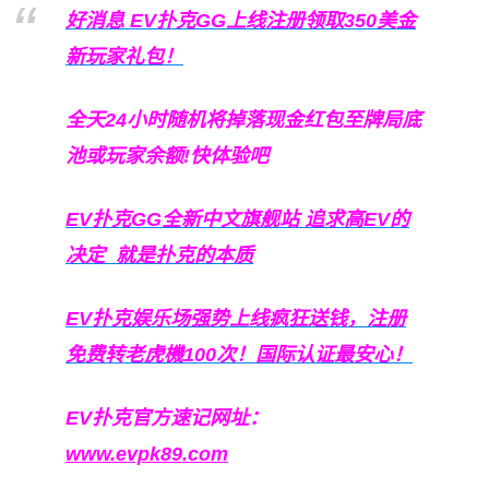
好消息 EV扑克GG上线注册领取350美金
新玩家礼包！
全天24小时随机将掉落现金红包至牌局底
池或玩家余额!快体验吧
EV扑克GG
全新中文旗舰站
追求高EV
的
决定
就是扑克的本质
EV扑克娱乐场强势上线疯狂送钱，注册
免费转老虎機100次！国际认证最安心！
EV扑克官方速记网址：
www.evpk89.com