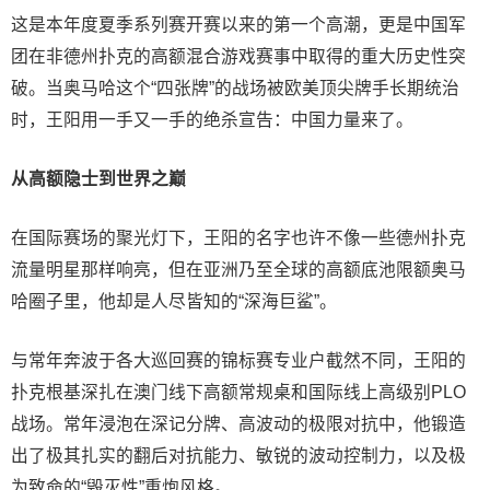
这是本年度夏季系列赛开赛以来的第一个高潮，更是中国军
团在非德州扑克的高额混合游戏赛事中取得的重大历史性突
破。当奥马哈这个“四张牌”的战场被欧美顶尖牌手长期统治
时，王阳用一手又一手的绝杀宣告：中国力量来了。
从高额隐士到世界之巅
在国际赛场的聚光灯下，王阳的名字也许不像一些德州扑克
流量明星那样响亮，但在亚洲乃至全球的高额底池限额奥马
哈圈子里，他却是人尽皆知的“深海巨鲨”。
与常年奔波于各大巡回赛的锦标赛专业户截然不同，王阳的
扑克根基深扎在澳门线下高额常规桌和国际线上高级别PLO
战场。常年浸泡在深记分牌、高波动的极限对抗中，他锻造
出了极其扎实的翻后对抗能力、敏锐的波动控制力，以及极
为致命的“毁灭性”重炮风格。