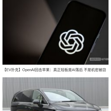
【EV扑克】OpenAI回击苹果：真正短板是AI落后 不是机密被窃