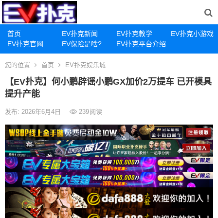
首页
EV扑克新闻
EV扑克教学
EV扑克小游戏
EV扑克官网
EV保险是啥?
EV扑克平台介绍
您的位置
首页
EV扑克娱乐城
【EV扑克】何小鹏辟谣小鹏GX加价2万提车 已开模具
提升产能
发布: 2026年6月4日
239
阅读