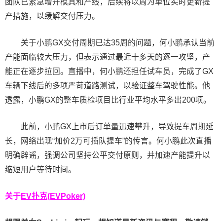
团队已紧急增开模具和产线，后续将以周为单位实时更新提
产措施，以缓解交付压力。
关于小鹏GX交付周期已达35周的问题，何小鹏承认当前
产能面临较大压力，但表示通过最近十多天的逐一攻坚，产
能正在逐步拉回。直播中，何小鹏还担任试车员，完成了GX
车辆下线后的多项严苛道路测试，以验证整车驾驶性能。他
透露，小鹏GX的整车质检项目比行业平均水平多出200项。
此前，小鹏GX上市后订单量迅速攀升，导致提车周期延
长，网络出现“加价2万可插队提车”的传言。何小鹏此次直播
明确辟谣，强调公司坚持公平交付原则，并加速产能提升以
缩短用户等待时间。
关于
EV扑克(EVPoker)