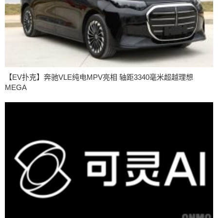
【EV扑克】奔驰VLE纯电MPV亮相 轴距3340毫米超越理想
MEGA