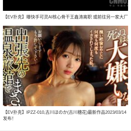
【EV扑克】曝快手可灵AI核心骨干王鑫涛离职 或前往另一家大厂
【EV扑克】IPZZ-010,古川ほのか(古川穗花)最新作品2023/03/14
发布！