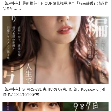
【EV扑克】最新推荐！H CUP爆乳视觉冲击「乃南静香」精选作
品介绍……
【EV扑克】STARS-731,古川いおり(古川伊织，Kogawa-Iori)引
退作品2022/10/20发布！