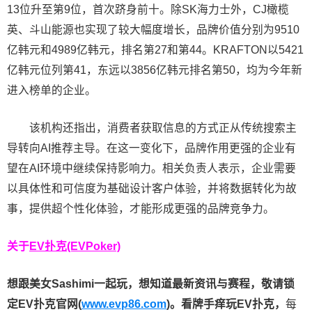
13位升至第9位，首次跻身前十。除SK海力士外，CJ橄榄
英、斗山能源也实现了较大幅度增长，品牌价值分别为9510
亿韩元和4989亿韩元，排名第27和第44。KRAFTON以5421
亿韩元位列第41，东远以3856亿韩元排名第50，均为今年新
进入榜单的企业。
该机构还指出，消费者获取信息的方式正从传统搜索主
导转向AI推荐主导。在这一变化下，品牌作用更强的企业有
望在AI环境中继续保持影响力。相关负责人表示，企业需要
以具体性和可信度为基础设计客户体验，并将数据转化为故
事，提供超个性化体验，才能形成更强的品牌竞争力。
关于
EV扑克(EVPoker)
想跟美女Sashimi一起玩，
想知道最新资讯与赛程，
敬请锁
定EV扑克官网(
www.evp86.com
)。
看牌手痒玩EV扑克，
每