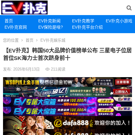
首页
EV扑克新闻
EV扑克教学
EV扑克小游戏
EV扑克官网
EV保险是啥?
EV扑克平台介绍
您的位置
首页
EV扑克娱乐城
【EV扑克】韩国50大品牌价值榜单公布 三星电子位居
首位SK海力士首次跻身前十
发布: 2026年6月13日
211
阅读