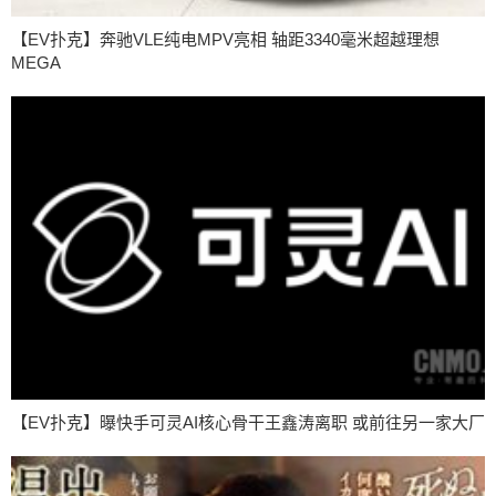
【EV扑克】奔驰VLE纯电MPV亮相 轴距3340毫米超越理想
MEGA
【EV扑克】曝快手可灵AI核心骨干王鑫涛离职 或前往另一家大厂