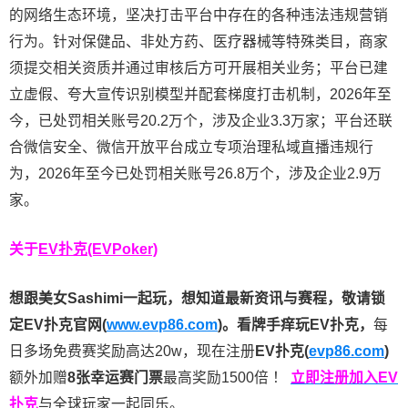
的网络生态环境，坚决打击平台中存在的各种违法违规营销
行为。针对保健品、非处方药、医疗器械等特殊类目，商家
须提交相关资质并通过审核后方可开展相关业务；平台已建
立虚假、夸大宣传识别模型并配套梯度打击机制，2026年至
今，已处罚相关账号20.2万个，涉及企业3.3万家；平台还联
合微信安全、微信开放平台成立专项治理私域直播违规行
为，2026年至今已处罚相关账号26.8万个，涉及企业2.9万
家。
关于
EV扑克(EVPoker)
想跟美女Sashimi一起玩，
想知道最新资讯与赛程，
敬请锁
定EV扑克官网(
www.evp86.com
)。
看牌手痒玩EV扑克，
每
日多场免费赛奖励高达20w，现在注册
EV扑克(
evp86.com
)
额外加赠
8张幸运赛门票
最高奖励1500倍
！
立即注册加入EV
扑克
与全球玩家一起同乐。