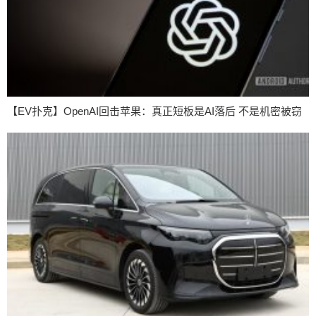
【EV扑克】OpenAI回击苹果：真正短板是AI落后 不是机密被窃