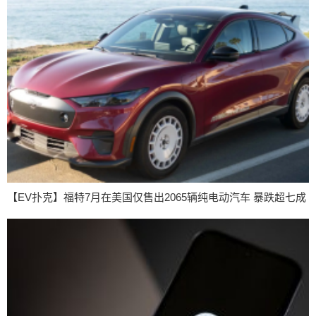
【EV扑克】福特7月在美国仅售出2065辆纯电动汽车 暴跌超七成