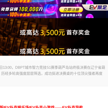
年7月7日13:00，DBPT城市智力竞技S1赛季葫芦岛站终极决赛在辽宁省葫
。历经多轮高强度层层筛选，成功挺进决赛桌的十位顶尖强者再度
脑版|EV扑克娱乐场|EV扑克小游戏——EV扑克导航