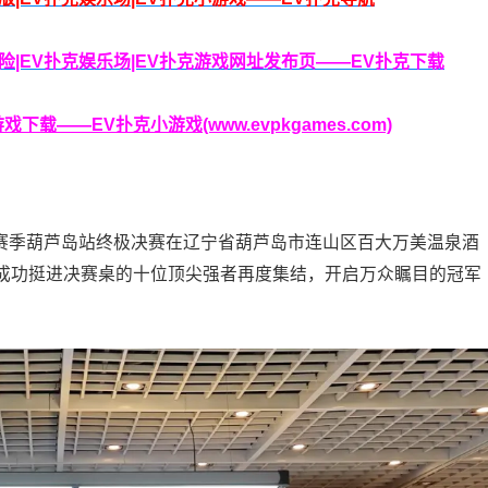
克保险|EV扑克娱乐场|EV扑克游戏网址发布页——EV扑克下载
载——EV扑克小游戏(www.evpkgames.com)
竞技S1赛季葫芦岛站终极决赛在辽宁省葫芦岛市连山区百大万美温泉酒
成功挺进决赛桌的十位顶尖强者再度集结，开启万众瞩目的冠军