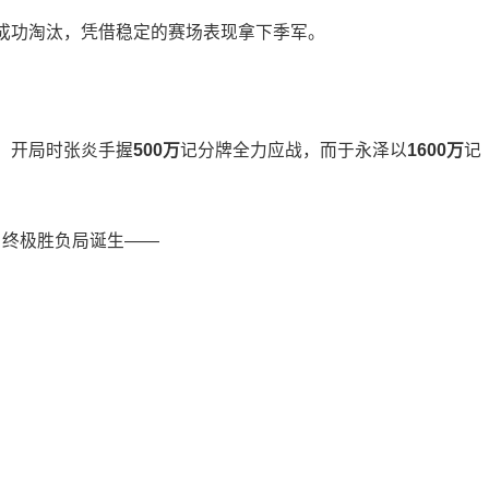
成功淘汰，凭借稳定的赛场表现拿下季军。
。开局时张炎手握
500万
记分牌全力应战，而于永泽以
1600万
记
0），终极胜负局诞生——