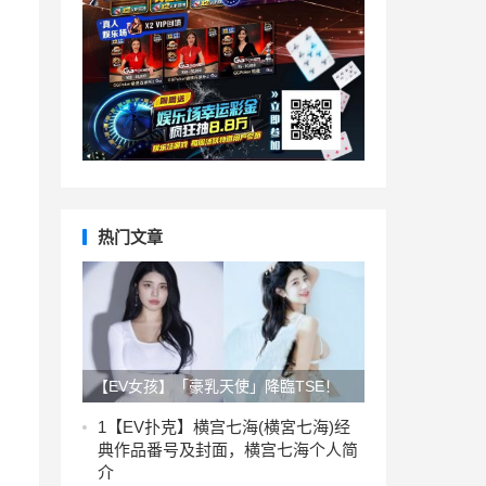
热门文章
【EV女孩】「豪乳天使」降臨TSE！
韓國歐膩「ROBIN」純天然雙峰，用H
1
【EV扑克】横宫七海(横宮七海)经
典作品番号及封面，横宫七海个人简
罩杯治癒你的心
介