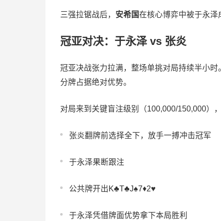
三强拉锯战后，
安希国
在核心博弈中被于永泽
冠亚对决：于永泽 vs 张炎
冠亚决战张力拉满，整场单挑对局持续半小时
分牌占据绝对优势。
对局来到关键盲注级别（100,000/150,00
张炎翻牌前选择全下，放手一搏冲击冠军
于永泽果断跟注
公共牌开出K♣T♣J♠7♦2♥
于永泽凭借牌面优势拿下本局胜利