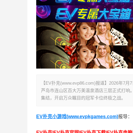
【EV扑克(www.evp86.com)报道】2026
芦岛市连山区百大万美温泉酒店三层正式打响
集结，开启万众瞩目的冠军卡位终极之战。
EV扑克小游戏(www.evpkgames.com)
报导：
EV扑克|EV扑克官网|EV扑克下载|EV扑克电