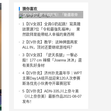
猜你喜欢
【EV扑克】誓言唱到死！「動畫歌帝
王」水木一郎肺癌過世 《無敵鐵金
1
【EV女孩】全員G奶起跳！寫真雜
誌票選7位「令和最強乳福神」 果
剛》成絕響
然歐拜是能帶給人幸福的東西啊
2
【EV扑克】教学：这种牌面两家
ALL IN，顶对还要继续游戏吗？
3
【EV女孩】「逆天長腿」一擊必
殺！177 cm 辣模「Joanna 沐沐」還
有美乳好身材
4
【EV扑克】济州扑克嘉年华｜WPT
主赛Day1A组开战迎来120人次参赛
斯洛伐克小伙勇夺开幕赛冠军
5
【EV扑克】ADN-335,川上奈々美
（川上奈奈美）最新作品2021-08-07
发布！