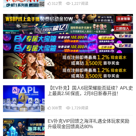
312
赞
1,227
阅读
【EV扑克】国人6冠荣耀能否延续？APL史
上最高2.5E保底，2月8日新春开战！
308
赞
1,729
阅读
EV扑克VIP回馈之海洋礼遇全体玩家奖励
升级现金回馈高达80%