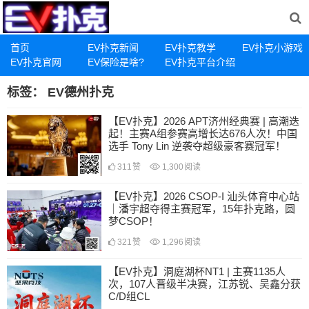
首页
EV扑克新闻
EV扑克教学
EV扑克小游戏
EV扑克官网
EV保险是啥?
EV扑克平台介绍
标签：
EV德州扑克
【EV扑克】2026 APT济州经典赛 | 高潮迭
起！主赛A组参赛高增长达676人次！中国
选手 Tony Lin 逆袭夺超级豪客赛冠军！
311
赞
1,300
阅读
【EV扑克】2026 CSOP-I 汕头体育中心站
｜潘宇超夺得主赛冠军，15年扑克路，圆
梦CSOP！
321
赞
1,296
阅读
【EV扑克】洞庭湖杯NT1 | 主赛1135人
次，107人晋级半决赛，江苏锐、吴鑫分获
C/D组CL