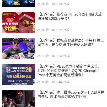
297
赞
1,738
阅读
【EV扑克】推荐赛事：26年2月现金大放
送狂撒1,200万美金！
305
赞
1,323
阅读
【EV扑克】锦标赛实战牌局：手持TT撞上
同花面，是英雄跟注还是落入陷阱？
318
赞
1,349
阅读
【EV扑克】PD20官宣｜锁定早鸟席位，
共赴400万保底盛宴！QQPK Champion
Pass十万美金加码最后通牒！
303
赞
1,462
阅读
【EV扑克】史上最惨cooler之一！A葫芦撞
四条8，魔术师豪夺82W刀巨池！