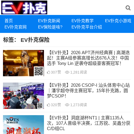
首页
EV扑克新闻
EV扑克教学
EV扑克小游戏
EV扑克官网
EV保险是啥?
EV扑克平台介绍
标签：
EV扑克保险
【EV扑克】2026 APT济州经典赛 | 高潮迭
起！主赛A组参赛高增长达676人次！中国
选手 Tony Lin 逆袭夺超级豪客赛冠军！
307
赞
1,281
阅读
【EV扑克】2026 CSOP-I 汕头体育中心站
｜潘宇超夺得主赛冠军，15年扑克路，圆
梦CSOP！
320
赞
1,273
阅读
【EV扑克】洞庭湖杯NT1 | 主赛1135人
次，107人晋级半决赛，江苏锐、吴鑫分获
C/D组CL