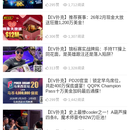
295
赞
1,712
阅读
【EV扑克】推荐赛事：26年2月现金大放
送狂撒1,200万美金！
306
赞
1,307
阅读
【EV扑克】锦标赛实战牌局：手持TT撞上
同花面，是英雄跟注还是落入陷阱？
313
赞
1,328
阅读
【EV扑克】PD20官宣｜锁定早鸟席位，
共赴400万保底盛宴！QQPK Champion
Pass十万美金加码最后通牒！
299
赞
1,442
阅读
【EV扑克】史上最惨cooler之一！A葫芦撞
四条8，魔术师豪夺82W刀巨池！