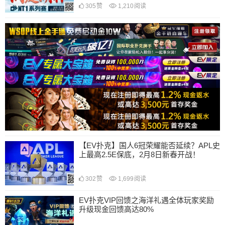
305
赞
1,210
阅读
【EV扑克】国人6冠荣耀能否延续？APL史
上最高2.5E保底，2月8日新春开战！
302
赞
1,699
阅读
EV扑克VIP回馈之海洋礼遇全体玩家奖励
升级现金回馈高达80%