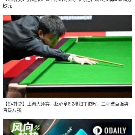
欧元
【EV扑克】上海大师赛：赵心童6-2横扫丁俊晖，三杆破百强势
晋级八强