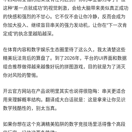
这种“差一点就成功”的视觉刺激，会给大脑带来类似真正成功
的快感和强烈的不甘心。它不仅不会让你冷静，反而会成为
你加大投入、继续盲目串关的强力发动机，让你在“下一次肯
定成”的执念里越陷越深。
在体育内容和数字娱乐生态圈里待了这么久，我太清楚这些
精美玩法背后的算盘了。到了2026年，平台的UI界面和数据
组合推荐做得越来越像好玩的拼图游戏，目的就是为了消灭
你对风险的警惕。
开云官方网站在产品说明里其实也说得很隐晦：串关更适合
用来理解概率结构。翻译成大白话就是：这是拿来让你见识
数学残酷性的，别太当真。
如果你想在这个充满精美陷阱的数字竞技场里活得像个高段