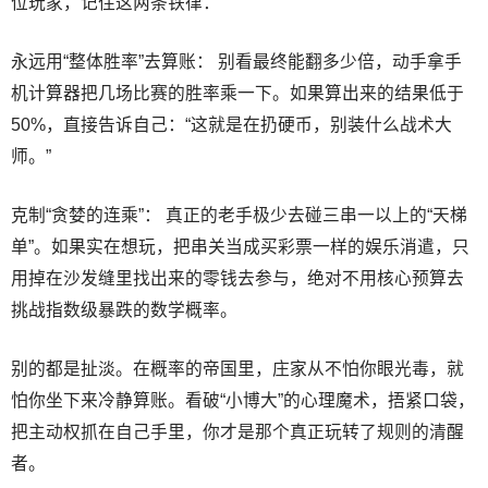
位玩家，记住这两条铁律：
永远用“整体胜率”去算账： 别看最终能翻多少倍，动手拿手
机计算器把几场比赛的胜率乘一下。如果算出来的结果低于
50%，直接告诉自己：“这就是在扔硬币，别装什么战术大
师。”
克制“贪婪的连乘”： 真正的老手极少去碰三串一以上的“天梯
单”。如果实在想玩，把串关当成买彩票一样的娱乐消遣，只
用掉在沙发缝里找出来的零钱去参与，绝对不用核心预算去
挑战指数级暴跌的数学概率。
别的都是扯淡。在概率的帝国里，庄家从不怕你眼光毒，就
怕你坐下来冷静算账。看破“小博大”的心理魔术，捂紧口袋，
把主动权抓在自己手里，你才是那个真正玩转了规则的清醒
者。