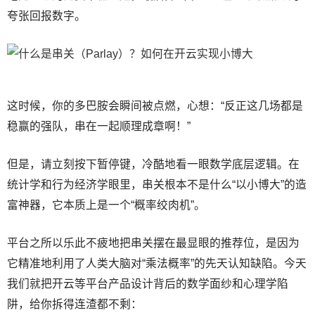
夸张回报数字。
这时候，你的多巴胺会瞬间被点燃，心想：“反正这几场都是
稳赢的强队，串在一起顺理成章啊！”
但是，请立刻按下暂停键，冷酷地看一眼数学底层逻辑。在
统计学和行为经济学眼里，串关根本不是什么“以小博大”的造
富神器，它本质上是一个“概率绞肉机”。
平台之所以乐此不疲地把串关摆在最显眼的推荐位，是因为
它精准地利用了人类大脑对“乘法概率”的先天认知缺陷。今天
我们就把开云等平台产品设计背后的数学面纱和心理学陷
阱，给你拆得连渣都不剩：