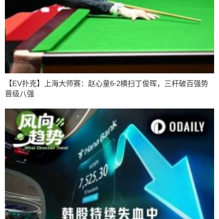
【EV扑克】上海大师赛：赵心童6-2横扫丁俊晖，三杆破百强势
晋级八强