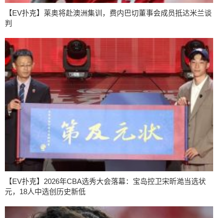
【EV扑克】莱奥将赴澳洲集训，费内巴切董事会成员抵达米兰谈
判
【EV扑克】2026年CBA选秀大会落幕：宝岛控卫宋昕澔当选状
元，18人中选创历史新低